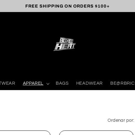
FREE SHIPPING ON ORDERS $100+
TWEAR
APPAREL
BAGS
HEADWEAR
BE@RBRIC
Ordenar por: