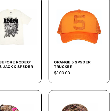
 BEFORE RODEO”
ORANGE 5 SP5DER
S JACK X SP5DER
TRUCKER
Precio
$100.00
al
habitual