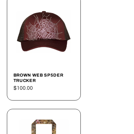
BROWN WEB SP5DER
TRUCKER
Precio
$100.00
habitual