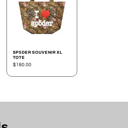
SP5DER SOUVENIR XL
TOTE
Precio
$180.00
habitual
ls