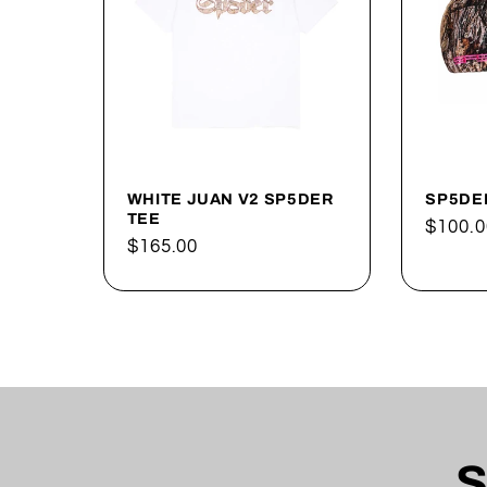
WHITE JUAN V2 SP5DER
SP5DER
TEE
Precio
$100.0
Precio
$165.00
habitu
habitual
S