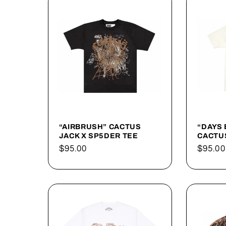
“AIRBRUSH” CACTUS
“DAYS
JACK X SP5DER TEE
CACTU
Precio
$95.00
Precio
$95.00
habitual
habitu