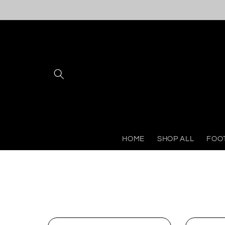
Ir
directamente
al contenido
HOME
SHOP ALL
FOO