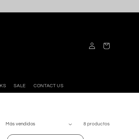
Iniciar
Carrito
sesión
KS
SALE
CONTACT US
8 productos