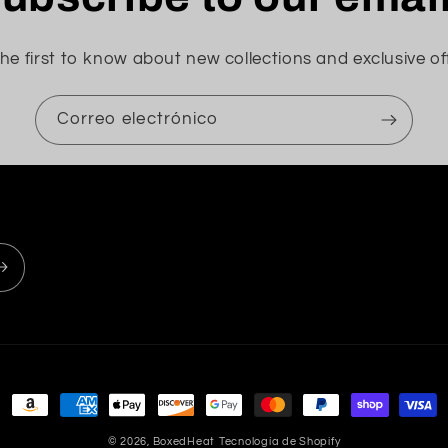
he first to know about new collections and exclusive of
Correo electrónico
Formas
de
© 2026,
BoxedHeat
Tecnología de Shopify