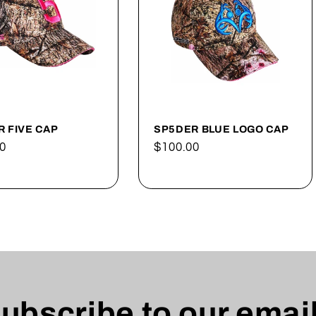
 FIVE CAP
SP5DER BLUE LOGO CAP
0
Precio
$100.00
al
habitual
ubscribe to our emai